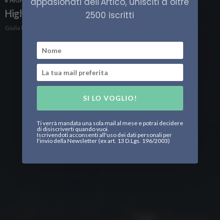
appasionati dell'Artico, unisciti a oltre
HIGH NORTH
ITALIA
High North23, fine missione per la Alliance
2500 iscritti
Giulia Prior
SI LO VOGLIO!
Ti verrà mandata una sola mail al mese e potrai decidere
di disiscriverti quando vuoi.
Iscrivendoti acconsenti all'uso dei dati personali per
l'invio della Newsletter (ex art. 13 D.Lgs. 196/2003)