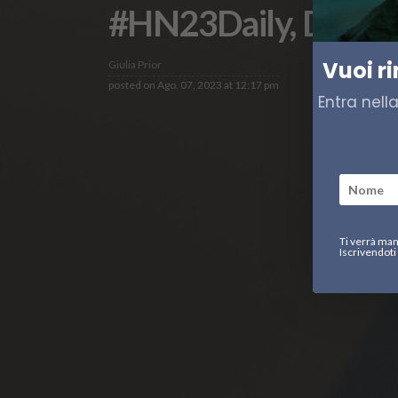
#HN23Daily, Diario 
Vuoi r
Giulia Prior
posted on
Ago. 07, 2023 at 12:17 pm
Entra nell
Ti verrà man
Iscrivendoti 