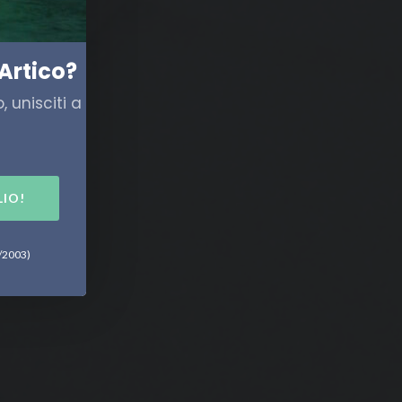
Artico?
 unisciti a
LIO!
6/2003)