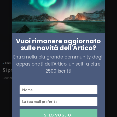
Vuoi rimanere aggiornato
sulle novità dell'Artico?
Entra nella più grande community degli
appasionati dell'Artico, unisciti a oltre
HIGH NORTH
INTERVISTE
ITALIA
Si prepara alla partenza High North23
2500 iscritti
Leonardo Parigi
SI LO VOGLIO!