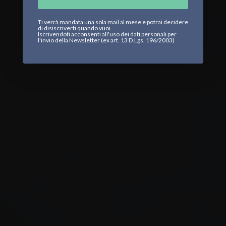
Ti verrà mandata una sola mail al mese e potrai decidere
di disiscriverti quando vuoi.
Iscrivendoti acconsenti all'uso dei dati personali per
l'invio della Newsletter (ex art. 13 D.Lgs. 196/2003)