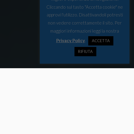
Cliccando sul tasto "Accetta cookie" ne
approvi l'utilizzo. Disattivandoli potresti
non vedere correttamente il sito. Per
maggiori informazioni leggi la nostra
Privacy Policy
.
ACCETTA
RIFIUTA
La compagnia norvegese sta attualmente gestendo le sue prime due
navi progettate per trasportare anche un numero limitato di veicoli e
merci.
Stop all’elettrico