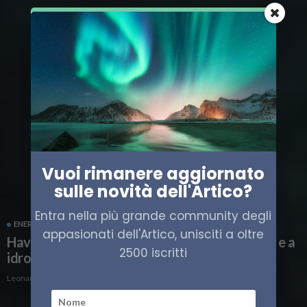
Vuoi rimanere aggiornato
sulle novità dell'Artico?
Entra nella più grande community degli
ENERGIA
NORVEGIA
TRASPORTO
appasionati dell'Artico, unisciti a oltre
Havila vieta le navi alle auto elettriche, ibride e a
2500 iscritti
idrogeno
Leonardo Parigi