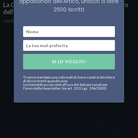
appasionati dell'Artico, unisciti a oltre
La Groenlandia rivendica la sua voce sul futuro
2500 iscritti
dell’Artico
Isabella Basile
SI LO VOGLIO!
Ti verrà mandata una sola mail al mese e potrai decidere
di disiscriverti quando vuoi.
Iscrivendoti acconsenti all'uso dei dati personali per
l'invio della Newsletter (ex art. 13 D.Lgs. 196/2003)