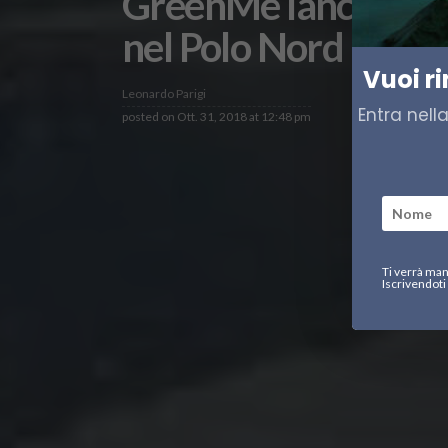
GreenMe lancia l’enn
nel Polo Nord
Vuoi r
Leonardo Parigi
Entra nell
posted on
Ott. 31, 2018 at 12:48 pm
Ti verrà man
Iscrivendoti 