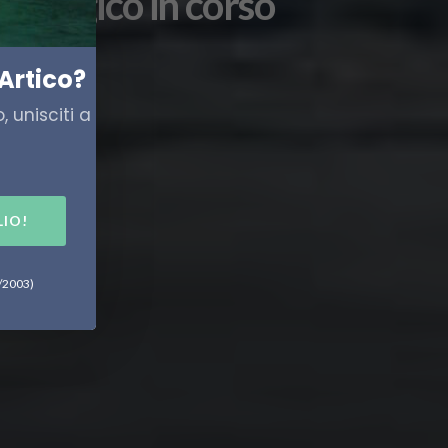
cologico in corso
Artico?
 unisciti a
LIO!
6/2003)