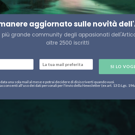
caccia al tesoro in fondo al 
imanere aggiornato sulle novità dell'
a più grande community degli appasionati dell'Artico,
oltre 2500 iscritti
SI LO VOG
data una sola mail al mese e potrai decidere di disiscriverti quando vuoi.
acconsenti all'uso dei dati personali per l'invio della Newsletter (ex art. 13 D.Lgs. 19