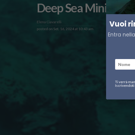
Deep Sea Mining, la 
Vuoi r
Elena Ciavarelli
posted on
Set. 16, 2024 at 10:43 am
Entra nell
Ti verrà man
Iscrivendoti 