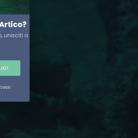
mare
Artico?
 unisciti a
LIO!
6/2003)