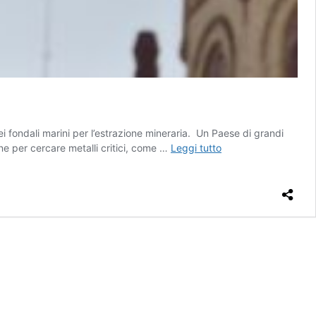
i fondali marini per l’estrazione mineraria. Un Paese di grandi
L’Unione
ne per cercare metalli critici, come …
Leggi tutto
Europea
contro
la
Norvegia
sul
deep-
sea
mining