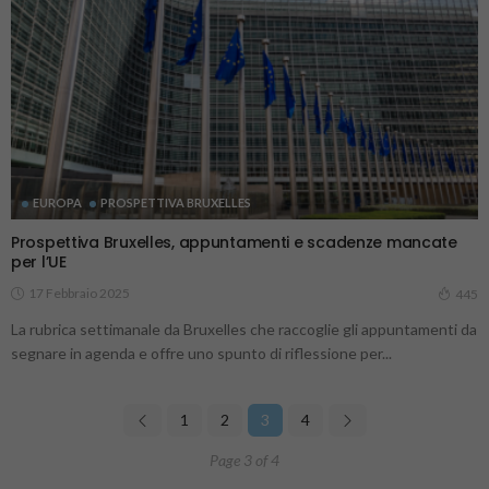
EUROPA
PROSPETTIVA BRUXELLES
Prospettiva Bruxelles, appuntamenti e scadenze mancate
per l’UE
17 Febbraio 2025
445
La rubrica settimanale da Bruxelles che raccoglie gli appuntamenti da
segnare in agenda e offre uno spunto di riflessione per...
1
2
3
4
Page 3 of 4