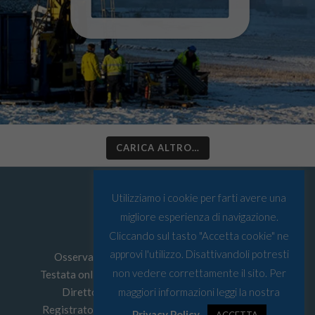
CARICA ALTRO…
Utilizziamo i cookie per farti avere una
migliore esperienza di navigazione.
Cliccando sul tasto "Accetta cookie" ne
approvi l'utilizzo. Disattivandoli potresti
Osservatorio Artico © Tutti i diritti riservati
non vedere correttamente il sito. Per
Testata online edita da
Must srl
P.I: 03067590103
Direttore Responsabile: Leonardo Parigi
maggiori informazioni leggi la nostra
Registrato presso Tribunale di Genova n° 4/2022
Privacy Policy
.