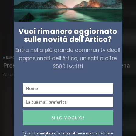
Vuoi rimanere aggiornato
sulle novità dell'Artico?
Entra nella più grande community degli
appasionati dell'Artico, unisciti a oltre
EUROPA
PROSPETTIVA BRUXELLES
Prospettiva Bruxelles, mese corto agenda piena
2500 iscritti
Annalisa Gozzi
SI LO VOGLIO!
Ti verrà mandata una sola mail al mese e potrai decidere