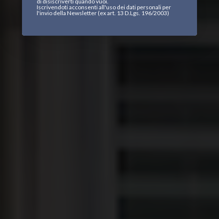
di disiscriverti quando vuoi.
Iscrivendoti acconsenti all'uso dei dati personali per
l'invio della Newsletter (ex art. 13 D.Lgs. 196/2003)