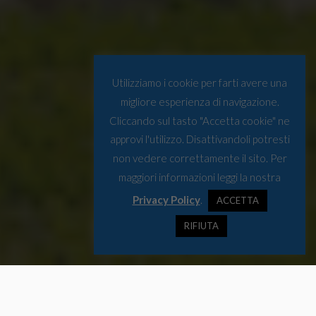
Utilizziamo i cookie per farti avere una
migliore esperienza di navigazione.
Cliccando sul tasto "Accetta cookie" ne
approvi l'utilizzo. Disattivandoli potresti
non vedere correttamente il sito. Per
maggiori informazioni leggi la nostra
Privacy Policy
.
ACCETTA
RIFIUTA