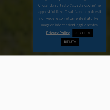
Cliccando sul tasto "Accetta cookie" ne
approvi l'utilizzo. Disattivandoli potresti
non vedere correttamente il sito. Per
maggiori informazioni leggi la nostra
Privacy Policy
.
ACCETTA
RIFIUTA
La rubrica settimanale da Bruxelles che raccoglie gli appuntamenti
da segnare in agenda e offre uno spunto di riflessione per la
settimana.
Appuntamenti da tenere
d’occhio: