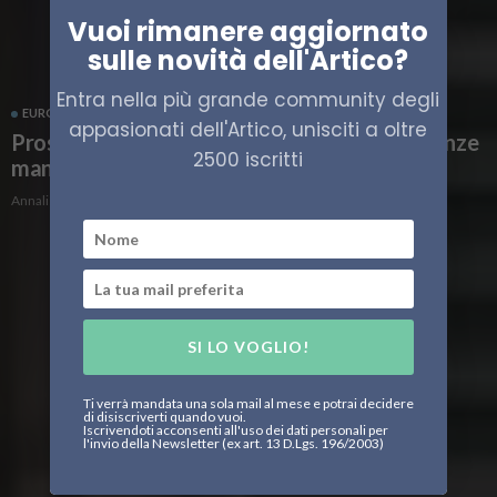
Vuoi rimanere aggiornato
sulle novità dell'Artico?
Entra nella più grande community degli
EUROPA
PROSPETTIVA BRUXELLES
appasionati dell'Artico, unisciti a oltre
Prospettiva Bruxelles, appuntamenti e scadenze
2500 iscritti
mancate per l’UE
Annalisa Gozzi
SI LO VOGLIO!
Ti verrà mandata una sola mail al mese e potrai decidere
di disiscriverti quando vuoi.
Iscrivendoti acconsenti all'uso dei dati personali per
l'invio della Newsletter (ex art. 13 D.Lgs. 196/2003)