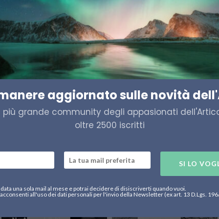
incendi in Artico
alle alte latitudini richiedono nuove strategie di prevenzione, informazio
a e informazione per rispondere ai loro bisogni. Un...
imanere aggiornato sulle novità dell'
a più grande community degli appasionati dell'Artico,
oltre 2500 iscritti
SI LO VOG
data una sola mail al mese e potrai decidere di disiscriverti quando vuoi.
acconsenti all'uso dei dati personali per l'invio della Newsletter (ex art. 13 D.Lgs. 19