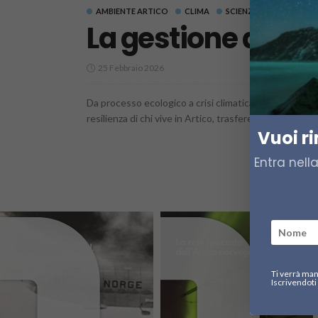
AMBIENTE ARTICO
CLIMA
SCIENZA
La gestione degli 
25 Febbraio 2026
Da processo ecologico a crisi climatica: gli incendi 
resilienza di chi vive in Artico, trasferendo conoscenz
Vuoi r
Entra nell
Ti verrà man
Iscrivendoti 