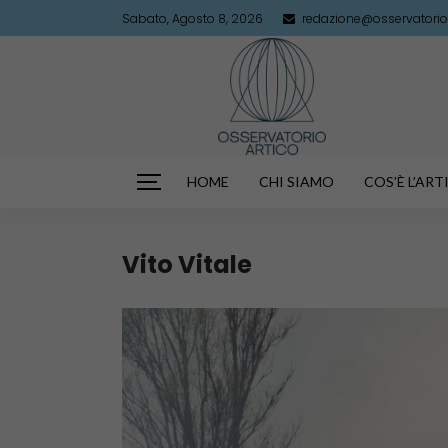
Sabato, Agosto 8, 2026
redazione@osservatorioa
HOME
CHI SIAMO
COS’È L’AR
Vito Vitale