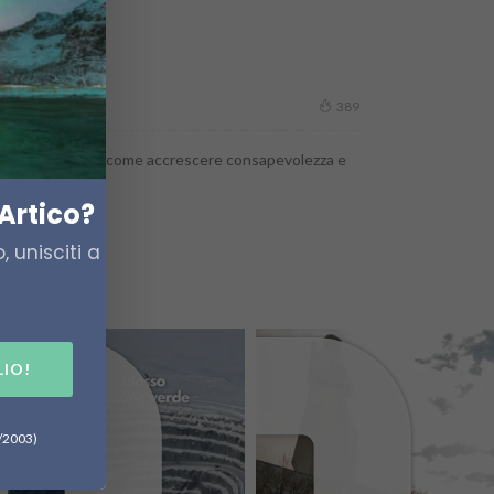
389
ne e risposta. Ecco come accrescere consapevolezza e
Artico?
 unisciti a
LIO!
6/2003)