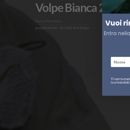
Volpe Bianca 2025, l’
Vuoi r
Enrico Peschiera
posted on
Mar. 14, 2025 at 4:35 pm
Entra nell
Ti verrà man
Iscrivendoti 