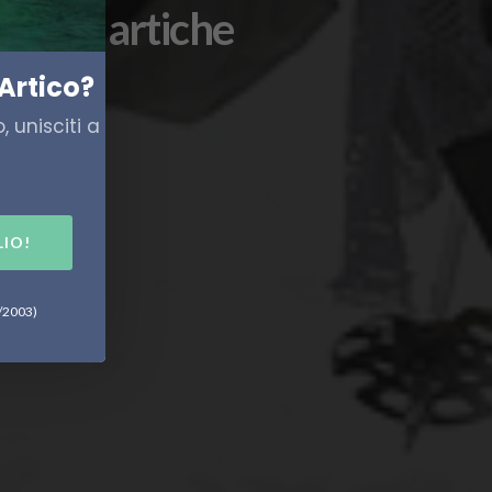
ilitari artiche
Artico?
 unisciti a
LIO!
6/2003)