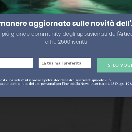
Italia testa le sue capacità m
imanere aggiornato sulle novità dell'
a più grande community degli appasionati dell'Artico,
oltre 2500 iscritti
SI LO VOG
data una sola mail al mese e potrai decidere di disiscriverti quando vuoi.
acconsenti all'uso dei dati personali per l'invio della Newsletter (ex art. 13 D.Lgs. 19