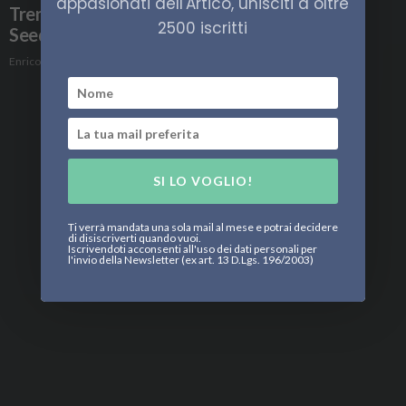
appasionati dell'Artico, unisciti a oltre
Trentamila nuovi semi nello Svalbard Global
2500 iscritti
Seed Vault
Enrico Peschiera
SI LO VOGLIO!
Ti verrà mandata una sola mail al mese e potrai decidere
di disiscriverti quando vuoi.
Iscrivendoti acconsenti all'uso dei dati personali per
l'invio della Newsletter (ex art. 13 D.Lgs. 196/2003)