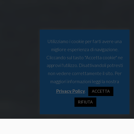
Utilizziamo i cookie per farti avere una
migliore esperienza di navigazione.
Cliccando sul tasto "Accetta cookie" ne
approvi l'utilizzo. Disattivandoli potresti
non vedere correttamente il sito. Per
maggiori informazioni leggi la nostra
Privacy Policy
.
ACCETTA
RIFIUTA
Il rompighiaccio Polarstern è partito
con oltre 600 scienziati da 19 Paesi