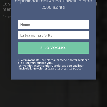
appasionati dell'Artico, unisciti a oltre
Le sanzioni secondarie degli USA colpiscono il
2500 iscritti
mercato energetico russo
Giorgio Cacciotti
SI LO VOGLIO!
Ti verrà mandata una sola mail al mese e potrai decidere
di disiscriverti quando vuoi.
Iscrivendoti acconsenti all'uso dei dati personali per
l'invio della Newsletter (ex art. 13 D.Lgs. 196/2003)