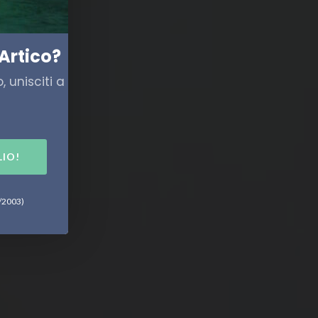
Artico?
 unisciti a
LIO!
6/2003)