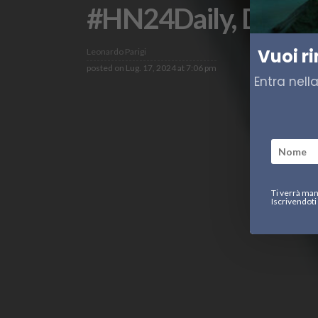
#HN24Daily, Diario 
Vuoi r
Leonardo Parigi
posted on
Lug. 17, 2024 at 7:06 pm
Entra nell
Ti verrà man
Iscrivendoti 