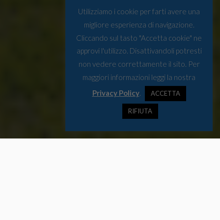
Utilizziamo i cookie per farti avere una
migliore esperienza di navigazione.
Cliccando sul tasto "Accetta cookie" ne
approvi l'utilizzo. Disattivandoli potresti
non vedere correttamente il sito. Per
maggiori informazioni leggi la nostra
Privacy Policy
.
ACCETTA
RIFIUTA
La rubrica settimanale da
Bruxelles
che raccoglie gli appuntamenti
da segnare in agenda e offre uno spunto di riflessione per la
settimana.