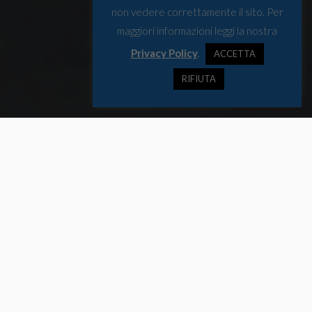
non vedere correttamente il sito. Per
maggiori informazioni leggi la nostra
Privacy Policy
.
ACCETTA
RIFIUTA
© Marina Militare
ARcTic Memories sarà aperta al pubblico dal 15 dicembre 2022 al
29 gennaio 2023, nelle sale del Castello d’Albertis di Genova, a
pochi passi dalla sede dell’Istituto Idrografico della Marina.
ARcTic Memories
Verrà inaugurata mercoledì 14 Dicembre, alle ore 18, la mostra
fotografica “
ARcTic Memories
”, una raccolta di scatti suggestivi