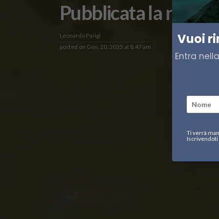
Pubblicata la nuova 
Vuoi r
Leonardo Parigi
posted on
Gen. 20, 2025 at 8:47 am
Entra nell
Ti verrà man
Iscrivendoti 