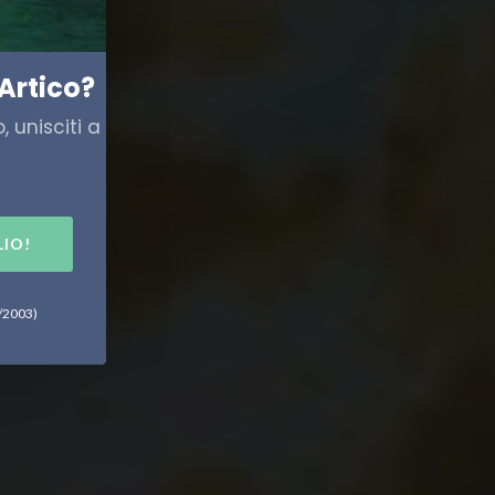
Artico?
 unisciti a
LIO!
6/2003)