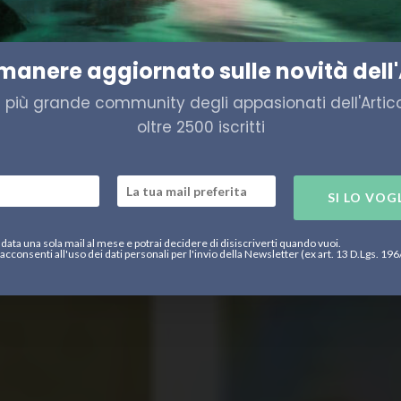
mappa dei fondali artici
imanere aggiornato sulle novità dell'
a più grande community degli appasionati dell'Artico,
oltre 2500 iscritti
SI LO VOG
data una sola mail al mese e potrai decidere di disiscriverti quando vuoi.
acconsenti all'uso dei dati personali per l'invio della Newsletter (ex art. 13 D.Lgs. 19