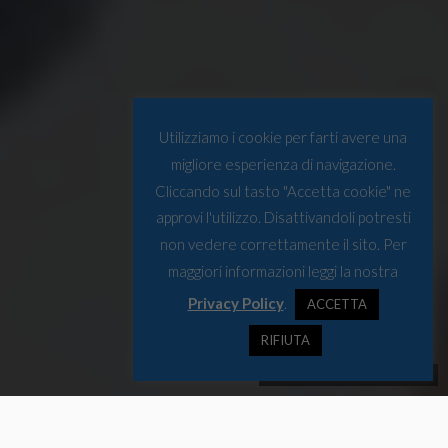
Utilizziamo i cookie per farti avere una
migliore esperienza di navigazione.
Cliccando sul tasto "Accetta cookie" ne
approvi l'utilizzo. Disattivandoli potresti
non vedere correttamente il sito. Per
maggiori informazioni leggi la nostra
Privacy Policy
.
ACCETTA
RIFIUTA
(Foto: the UK Ministry of Defense)