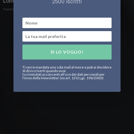
Londra e Oslo si affacciano al confine russo
2500 iscritti
Tommaso Bontempi
SI LO VOGLIO!
Ti verrà mandata una sola mail al mese e potrai decidere
di disiscriverti quando vuoi.
Iscrivendoti acconsenti all'uso dei dati personali per
l'invio della Newsletter (ex art. 13 D.Lgs. 196/2003)