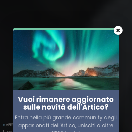
Vuoi rimanere aggiornato
sulle novità dell'Artico?
Entra nella più grande community degli
appasionati dell'Artico, unisciti a oltre
AFFARI MILITARI
NORVEGIA
REGNO UNITO