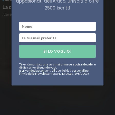
appasionati dell'Artico, unisciti a oltre
ANTARTIDE
CLIMA
SCIENZA
La corsa ai laghi subglaciali antartici
2500 iscritti
Alberto Muzzi
SI LO VOGLIO!
Ti verrà mandata una sola mail al mese e potrai decidere
di disiscriverti quando vuoi.
Iscrivendoti acconsenti all'uso dei dati personali per
l'invio della Newsletter (ex art. 13 D.Lgs. 196/2003)