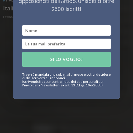
appasionati dell'Artico, unisciti a oltre
ITALIA
NEWS
Italia chiama Artico 2021
2500 iscritti
Leonardo Parigi
SI LO VOGLIO!
Ti verrà mandata una sola mail al mese e potrai decidere
di disiscriverti quando vuoi.
Iscrivendoti acconsenti all'uso dei dati personali per
l'invio della Newsletter (ex art. 13 D.Lgs. 196/2003)