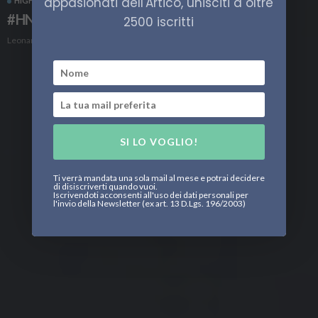
appasionati dell'Artico, unisciti a oltre
HIGH NORTH
ITALIA
SCIENZA
#HN24Daily, Diario di Bordo 29 Luglio
2500 iscritti
Leonardo Parigi
SI LO VOGLIO!
Ti verrà mandata una sola mail al mese e potrai decidere
di disiscriverti quando vuoi.
Iscrivendoti acconsenti all'uso dei dati personali per
l'invio della Newsletter (ex art. 13 D.Lgs. 196/2003)