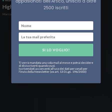
appasionati dell'Artico, unisciti a oltre
HIGH NORTH
ITALIA
SCIENZA
High North25, nel silenzio del sonar
2500 iscritti
Marco Volpe
SI LO VOGLIO!
Ti verrà mandata una sola mail al mese e potrai decidere
di disiscriverti quando vuoi.
Iscrivendoti acconsenti all'uso dei dati personali per
l'invio della Newsletter (ex art. 13 D.Lgs. 196/2003)