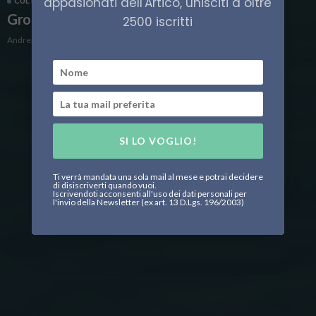
appasionati dell'Artico, unisciti a oltre
CULTURA
GROENLANDIA
Groenlandia, tutto sarà diverso
2500 iscritti
Andrea Delvescovo
SI LO VOGLIO!
Ti verrà mandata una sola mail al mese e potrai decidere
di disiscriverti quando vuoi.
Iscrivendoti acconsenti all'uso dei dati personali per
l'invio della Newsletter (ex art. 13 D.Lgs. 196/2003)