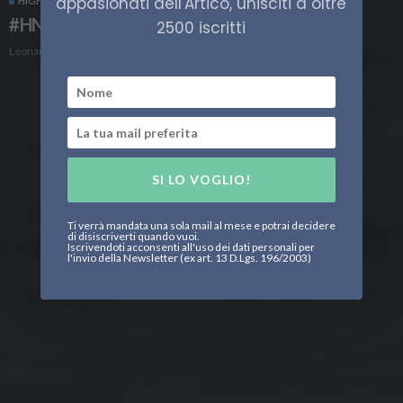
appasionati dell'Artico, unisciti a oltre
HIGH NORTH
ITALIA
SCIENZA
#HN24Daily, Diario di Bordo 20 Luglio
2500 iscritti
Leonardo Parigi
SI LO VOGLIO!
Ti verrà mandata una sola mail al mese e potrai decidere
di disiscriverti quando vuoi.
Iscrivendoti acconsenti all'uso dei dati personali per
l'invio della Newsletter (ex art. 13 D.Lgs. 196/2003)