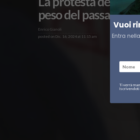
La protesta dei genit
peso del passato co
Vuoi r
Enrico Gianoli
Entra nell
posted on
Dic. 16, 2024 at 11:15 am
Ti verrà man
Iscrivendoti 