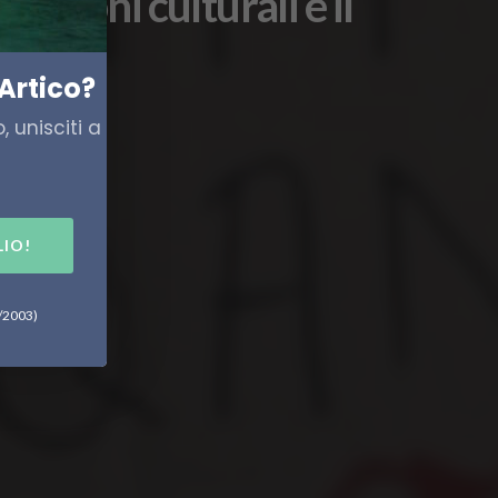
nazioni culturali e il
Artico?
 unisciti a
LIO!
6/2003)