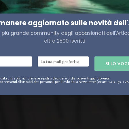
ori groenlandesi, tra discrimi
loniale danese
imanere aggiornato sulle novità dell'
a più grande community degli appasionati dell'Artico,
oltre 2500 iscritti
SI LO VOG
data una sola mail al mese e potrai decidere di disiscriverti quando vuoi.
acconsenti all'uso dei dati personali per l'invio della Newsletter (ex art. 13 D.Lgs. 19