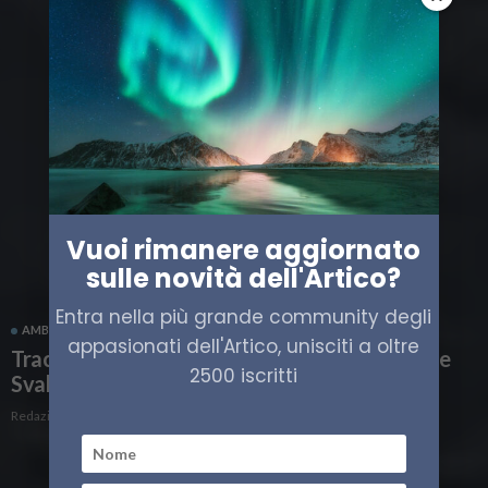
Vuoi rimanere aggiornato
sulle novità dell'Artico?
Entra nella più grande community degli
AMBIENTE ARTICO
ITALIA
SCIENZA
SVALBARD
appasionati dell'Artico, unisciti a oltre
Tracce di farmaci e cosmetici nelle acque delle
2500 iscritti
Svalbard
Redazione