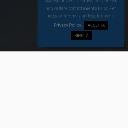
approvi l'utilizzo. Disattivandoli potresti
non vedere correttamente il sito. Per
maggiori informazioni leggi la nostra
Privacy Policy
.
ACCETTA
RIFIUTA
Kongsfjorden, Isole Svalbard (Foto di Luisa Patrolecco)
Individuate tracce di farmaci e prodotti per la cura della persona
nelle acque marine superficiali e reflue nel Kongsfjorden, fiordo
situato nell’arcipelago artico delle isole Svalbard.
La ricerca del CNR
Una nuova ricerca pubblicata sulla rivista
Science of The Total
Environment
, coordinata dall’Istituto di scienze polari del