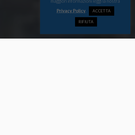
maggiori informazioni leggi la nostra
Privacy Policy
.
ACCETTA
RIFIUTA
Osservatorio Artico presenta BOREALIS, la raccolta di analisi
degli esperti che collaborano con il primo magazine italiano su
Artico e regione polare. BOREALIS è un quadrimestrale che
intende fare il punto sulle ultime novità che riguardano la
regione artica, anche in relazione all’Italia. Il terzo numero di
BOREALIS, “Risiko Artico”, comprende 6 articoli e 28 pagine per
indagare sugli affari militari dell’Artico
Completando l’acquisto riceverai BOREALIS in formato PDF e in
formato Epub