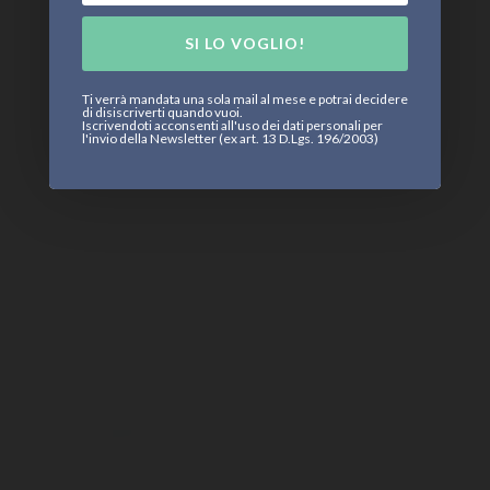
SI LO VOGLIO!
Ti verrà mandata una sola mail al mese e potrai decidere
di disiscriverti quando vuoi.
Iscrivendoti acconsenti all'uso dei dati personali per
l'invio della Newsletter (ex art. 13 D.Lgs. 196/2003)