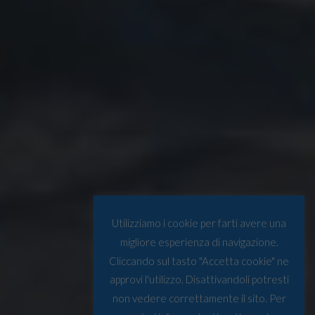
Utilizziamo i cookie per farti avere una
migliore esperienza di navigazione.
Cliccando sul tasto "Accetta cookie" ne
approvi l'utilizzo. Disattivandoli potresti
non vedere correttamente il sito. Per