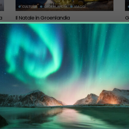
CULTURA
GROENLANDIA
VIAGGI
a
Il Natale in Groenlandia
G
c
9 Dicembre 2022
2.58K
56K
Un giro del Nord sotto Natale, fra tradizioni, colori e
gusti unici. Scopriamo il Natale della Groenlandia, dove
Nu
sotto l'albero...
co
co