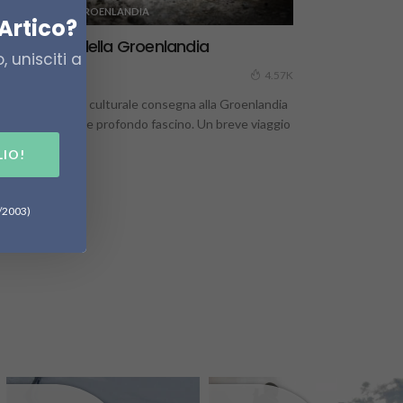
CULTURA
GROENLANDIA
Artico?
e tradizioni della Groenlandia
 unisciti a
18 Luglio 2022
4.57K
a lunga eredità culturale consegna alla Groenlandia
 oggi un grande e profondo fascino. Un breve viaggio
lle sue più...
LIO!
6/2003)