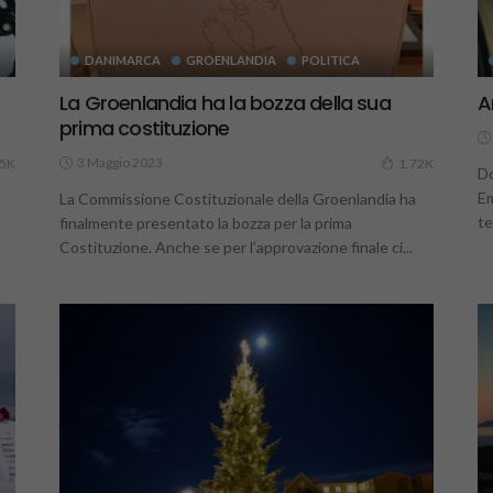
DANIMARCA
GROENLANDIA
POLITICA
La Groenlandia ha la bozza della sua
A
prima costituzione
3 Maggio 2023
35K
1.72K
Do
Em
La Commissione Costituzionale della Groenlandia ha
te
finalmente presentato la bozza per la prima
Costituzione. Anche se per l’approvazione finale ci...