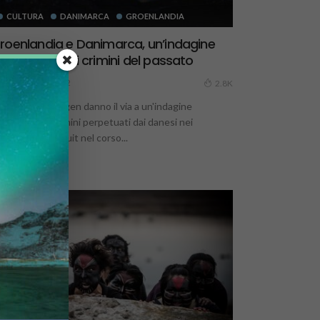
CULTURA
DANIMARCA
GROENLANDIA
roenlandia e Danimarca, un’indagine
ongiunta per i crimini del passato
2 Novembre 2022
2.8K
uk e Copenhagen danno il via a un'indagine
ngiunta sui crimini perpetuati dai danesi nei
nfronti degli Inuit nel corso...