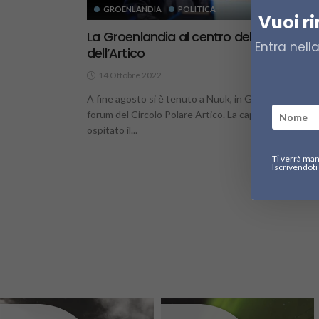
GROENLANDIA
POLITICA
Vuoi r
La Groenlandia al centro del futuro
Entra nell
dell’Artico
14 Ottobre 2022
2.
A fine agosto si è tenuto a Nuuk, in Groenlandia, il
forum del Circolo Polare Artico. La capitale aveva
ospitato il...
Ti verrà man
Iscrivendoti 