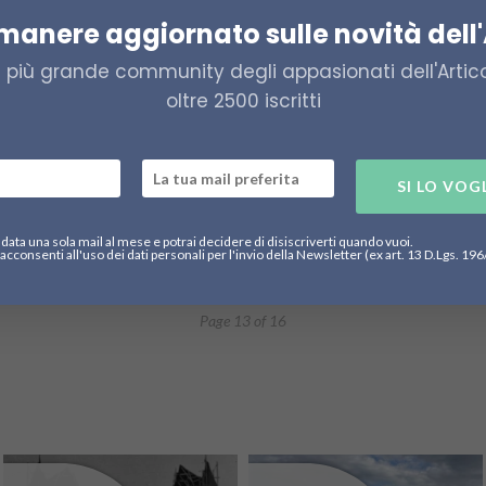
DANIMARCA
GROENLANDIA
POLITICA
imanere aggiornato sulle novità dell'
Canada e Danimarca chiudono la
L
a più grande community degli appasionati dell'Artico,
disputa sull’isola di Hans
oltre 2500 iscritti
5 Settembre 2022
26K
3.67K
Un
di
Il 14 giugno 2022 ha ufficialmente avuto fine la disputa
ne
riguardante i diritti di sovranità sull’isola di Hans che
SI LO VOG
coinvolgeva...
data una sola mail al mese e potrai decidere di disiscriverti quando vuoi.
acconsenti all'uso dei dati personali per l'invio della Newsletter (ex art. 13 D.Lgs. 19
1
…
12
13
14
…
16
Page 13 of 16