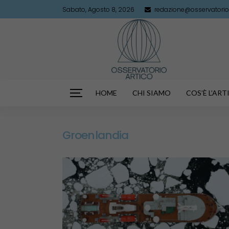
Sabato, Agosto 8, 2026
redazione@osservatorioa
HOME
CHI SIAMO
COS’È L’AR
Groenlandia