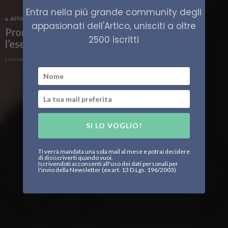
Entra nella più grande community degli
AFFARI MILITARI
FINLANDIA
NORVEGIA
SVEZIA
appasionati dell'Artico, unisciti a oltre
Pronta a partire Arctic Challenge 2023,
2500 iscritti
l’esercitazione aerea delle forze nordiche
Leonardo Parigi
SI LO VOGLIO!
Ti verrà mandata una sola mail al mese e potrai decidere
di disiscriverti quando vuoi.
Iscrivendoti acconsenti all'uso dei dati personali per
l'invio della Newsletter (ex art. 13 D.Lgs. 196/2003)