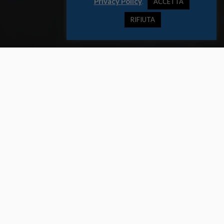
Privacy Policy
.
ACCETTA
RIFIUTA
Con 150 jet da combattimento e aerei di supporto, 14 nazioni pronte
per massicce esercitazioni dell’aeronautica nordica
.
Arctic Challenge 2023