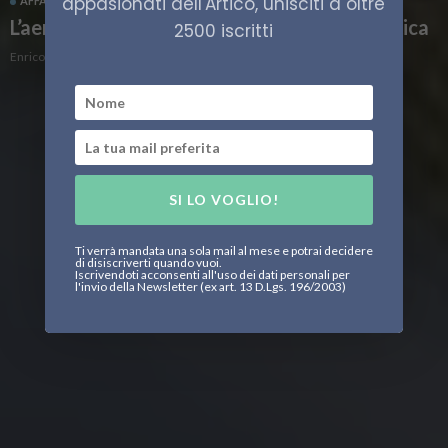
appasionati dell'Artico, unisciti a oltre
AFFARI MILITARI
CULTURA
FINLANDIA
L’aeronautica finlandese dice addio alla svastica
2500 iscritti
Enrico Peschiera
SI LO VOGLIO!
Ti verrà mandata una sola mail al mese e potrai decidere
di disiscriverti quando vuoi.
Iscrivendoti acconsenti all'uso dei dati personali per
l'invio della Newsletter (ex art. 13 D.Lgs. 196/2003)