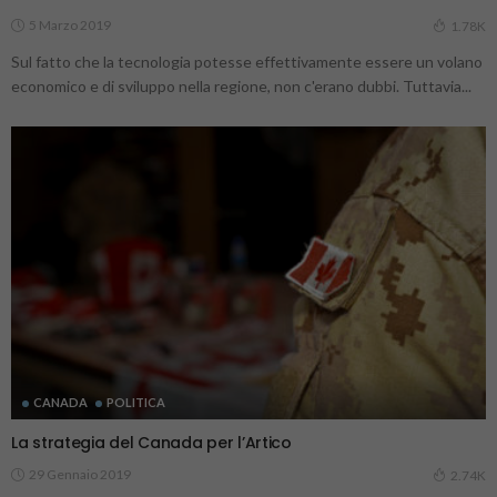
5 Marzo 2019
1.78K
Sul fatto che la tecnologia potesse effettivamente essere un volano
economico e di sviluppo nella regione, non c'erano dubbi. Tuttavia...
CANADA
POLITICA
La strategia del Canada per l’Artico
29 Gennaio 2019
2.74K