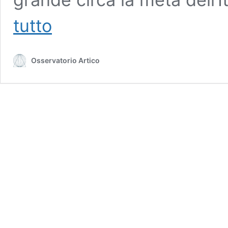
Permafrost,
tutto
un
circolo
vizioso
Osservatorio Artico
oltre
il
Circolo
Polare