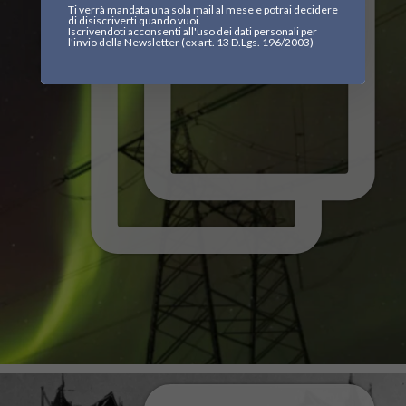
Ti verrà mandata una sola mail al mese e potrai decidere
di disiscriverti quando vuoi.
Iscrivendoti acconsenti all'uso dei dati personali per
l'invio della Newsletter (ex art. 13 D.Lgs. 196/2003)