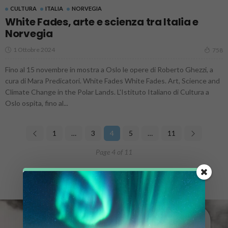
CULTURA
ITALIA
NORVEGIA
White Fades, arte e scienza tra Italia e
Norvegia
1 Ottobre 2024
758
Fino al 15 novembre in mostra a Oslo le opere di Roberto Ghezzi, a
cura di Mara Predicatori. White Fades White Fades. Art, Science and
Climate Change in the Polar Lands. L'Istituto Italiano di Cultura a
Oslo ospita, fino al...
1
…
3
4
5
…
11
Page 4 of 11