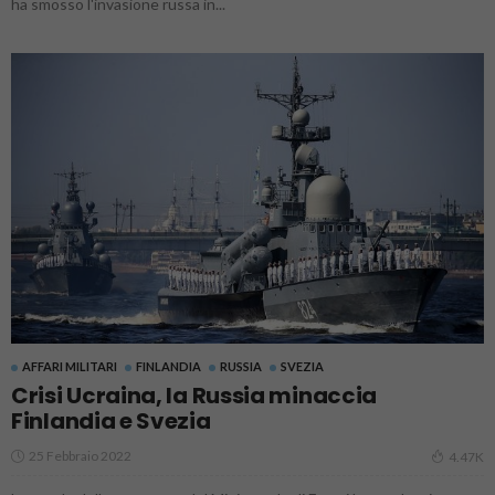
ha smosso l'invasione russa in...
AFFARI MILITARI
FINLANDIA
RUSSIA
SVEZIA
Crisi Ucraina, la Russia minaccia
Finlandia e Svezia
25 Febbraio 2022
4.47K