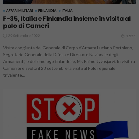
AFFARI MILITARI
FINLANDIA
ITALIA
F-35, Italia e Finlandia insieme in visita al
polo di Cameri
29 Settembre 2022
1.55K
Visita congiunta del Generale di Corpo d'Armata Luciano Portolano,
Segretario Generale della Difesa e Direttore Nazionale degli
Armamenti, e dell'omologo finlandese, Mr. Raimo Jyväsjärvi. In visita a
Cameri Si è svolta il 28 settembre la visita al Polo regionale
trivalente...