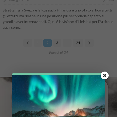
2.44K
Stretta fra la Svezia e la Russia, la Finlandia è uno Stato artico a tutti
gli effetti, ma rimane in una posizione più secondaria rispetto ai
grandi player internazionali. Qual é la visione di Helsinki per l'Artico, e
quali sono...
1
2
3
…
24
Page 2 of 24