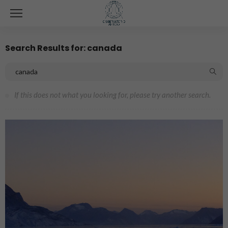
Search Results for: canada
If this does not what you looking for, please try another search.