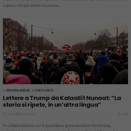
a gara a chi per primo toccasse...
GROENLANDIA
STATI UNITI
Lettere a Trump da Kalaallit Nunaat: “La
storia si ripete, in un’altra lingua”
19 Febbraio 2026
273
In collaborazione con il quotidiano groenlandese Sermitsiaq,