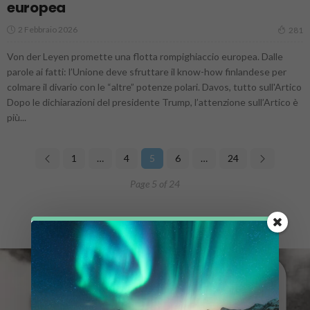
europea
2 Febbraio 2026
281
Von der Leyen promette una flotta rompighiaccio europea. Dalle
parole ai fatti: l’Unione deve sfruttare il know-how finlandese per
colmare il divario con le “altre” potenze polari. Davos, tutto sull'Artico
Dopo le dichiarazioni del presidente Trump, l’attenzione sull’Artico è
più...
1
…
4
5
6
…
24
Page 5 of 24