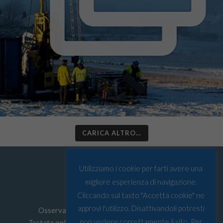
CARICA ALTRO…
Utilizziamo i cookie per farti avere una
migliore esperienza di navigazione.
Cliccando sul tasto "Accetta cookie" ne
approvi l'utilizzo. Disattivandoli potresti
Osservatorio Artico © Tutti i diritti riservati
non vedere correttamente il sito. Per
Testata online edita da
Must srl
P.I: 03067590103