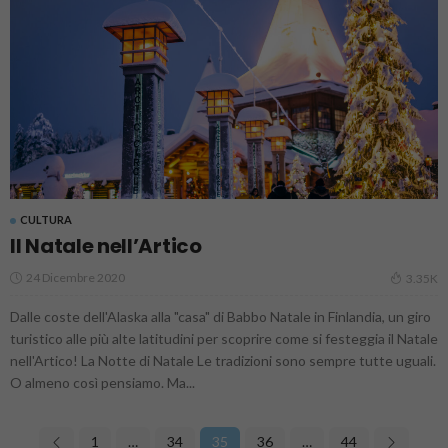
CULTURA
Il Natale nell’Artico
24 Dicembre 2020
3.35K
Dalle coste dell'Alaska alla "casa" di Babbo Natale in Finlandia, un giro
turistico alle più alte latitudini per scoprire come si festeggia il Natale
nell'Artico! La Notte di Natale Le tradizioni sono sempre tutte uguali.
O almeno così pensiamo. Ma...
1
…
34
35
36
…
44