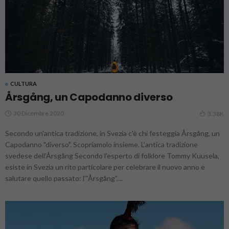
CULTURA
Årsgång, un Capodanno diverso
30 Dicembre 2020
3.38K
Secondo un'antica tradizione, in Svezia c'è chi festeggia Årsgång, un
Capodanno "diverso". Scopriamolo insieme. L’antica tradizione
svedese dell’Årsgång Secondo l’esperto di folklore Tommy Kuusela,
esiste in Svezia un rito particolare per celebrare il nuovo anno e
salutare quello passato: l’”Årsgång”,...