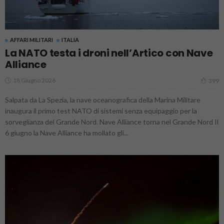
AFFARI MILITARI
ITALIA
La NATO testa i droni nell’Artico con Nave
Alliance
18 Giugno 2026
399
Salpata da La Spezia, la nave oceanografica della Marina Militare
inaugura il primo test NATO di sistemi senza equipaggio per la
sorveglianza del Grande Nord. Nave Alliance torna nel Grande Nord Il
6 giugno la Nave Alliance ha mollato gli...