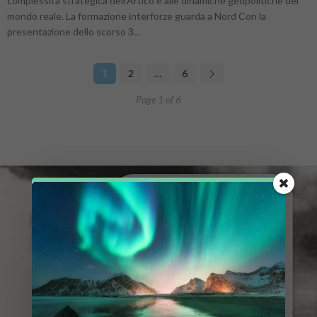
complessità strategica dell’Artico e alle dinamiche geopolitiche del
mondo reale. La formazione interforze guarda a Nord Con la
presentazione dello scorso 3...
1
2
…
6
Page 1 of 6