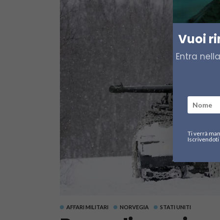
Vuoi r
Entra nell
Ti verrà man
Iscrivendoti 
AFFARI MILITARI
NORVEGIA
STATI UNITI