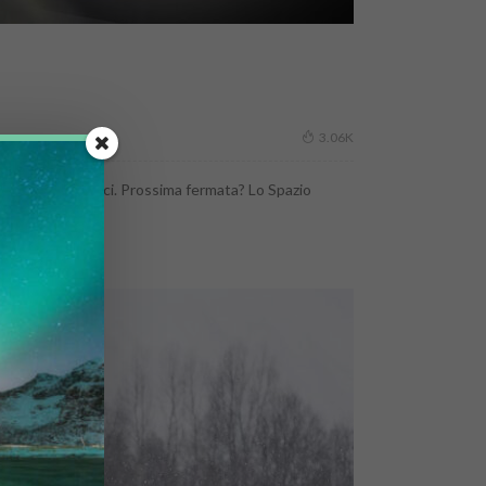
3.06K
i per i lanci artici. Prossima fermata? Lo Spazio