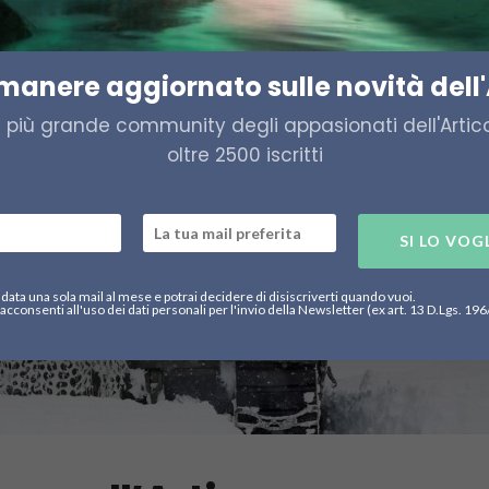
imanere aggiornato sulle novità dell'
a più grande community degli appasionati dell'Artico,
oltre 2500 iscritti
SI LO VOG
data una sola mail al mese e potrai decidere di disiscriverti quando vuoi.
acconsenti all'uso dei dati personali per l'invio della Newsletter (ex art. 13 D.Lgs. 19