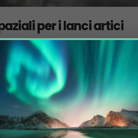
ziali per i lanci artici
alla corsa "stellare" dei Paesi Nordici, che puntano nuove frontiere spazial
torio di alcuni Stati artici, in particolare...