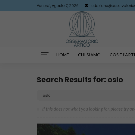
Venerdì, Agosto 7, 2026
redazione@osservatorioar
HOME
CHI SIAMO
COS’È L’AR
Search Results for: oslo
If this does not what you looking for, please try a