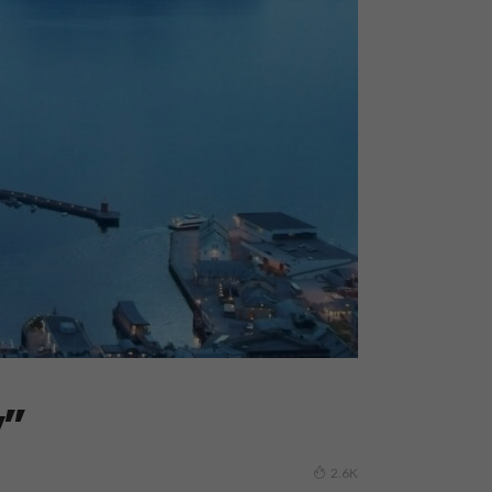
y”
2.6K