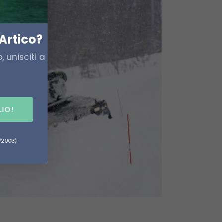
Artico?
 unisciti a
LIO!
6/2003)