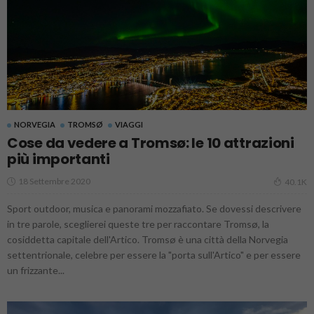
NORVEGIA
TROMSØ
VIAGGI
Cose da vedere a Tromsø: le 10 attrazioni
più importanti
18 Settembre 2020
40.1K
Sport outdoor, musica e panorami mozzafiato. Se dovessi descrivere
in tre parole, sceglierei queste tre per raccontare Tromsø, la
cosiddetta capitale dell'Artico. Tromsø è una città della Norvegia
settentrionale, celebre per essere la "porta sull'Artico" e per essere
un frizzante...