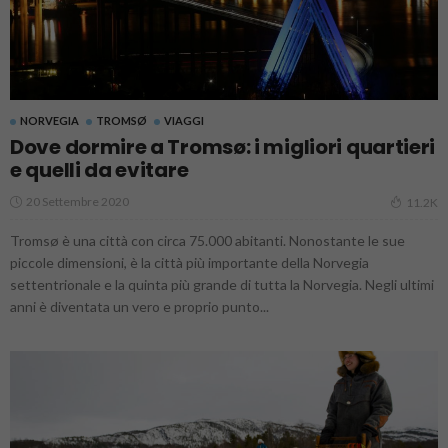
NORVEGIA
TROMSØ
VIAGGI
Dove dormire a Tromsø: i migliori quartieri
e quelli da evitare
20 Settembre 2020
11.2K
Tromsø è una città con circa 75.000 abitanti. Nonostante le sue
piccole dimensioni, è la città più importante della Norvegia
settentrionale e la quinta più grande di tutta la Norvegia. Negli ultimi
anni è diventata un vero e proprio punto...