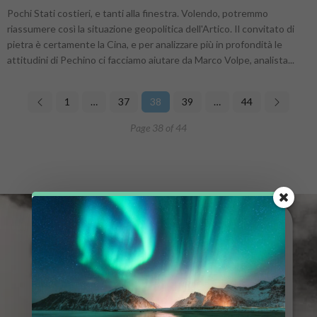
Pochi Stati costieri, e tanti alla finestra. Volendo, potremmo
riassumere così la situazione geopolitica dell'Artico. Il convitato di
pietra è certamente la Cina, e per analizzare più in profondità le
attitudini di Pechino ci facciamo aiutare da Marco Volpe, analista...
1
…
37
38
39
…
44
Page 38 of 44