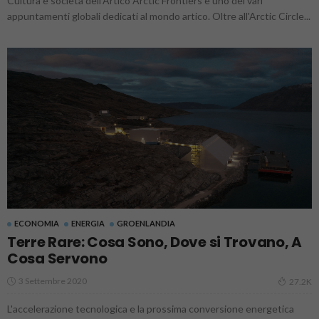
Cultura e società dell'Artico Arctic Frontiers è uno dei vari
appuntamenti globali dedicati al mondo artico. Oltre all'Arctic Circle...
ECONOMIA
ENERGIA
GROENLANDIA
Terre Rare: Cosa Sono, Dove si Trovano, A
Cosa Servono
3 Settembre 2020
27.2K
L'accelerazione tecnologica e la prossima conversione energetica