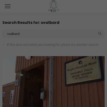
Search Results for: svalbard
If this does not what you looking for, please try another search.