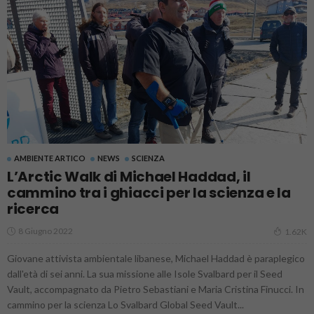
AMBIENTE ARTICO
NEWS
SCIENZA
L’Arctic Walk di Michael Haddad, il
cammino tra i ghiacci per la scienza e la
ricerca
8 Giugno 2022
1.62K
Giovane attivista ambientale libanese, Michael Haddad è paraplegico
dall'età di sei anni. La sua missione alle Isole Svalbard per il Seed
Vault, accompagnato da Pietro Sebastiani e Maria Cristina Finucci. In
cammino per la scienza Lo Svalbard Global Seed Vault...