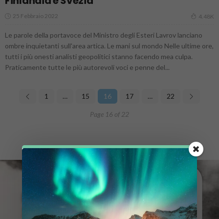
Finlandia e Svezia
25 Febbraio 2022
4.48K
Le parole della portavoce del Ministro degli Esteri Lavrov lanciano
ombre inquietanti sull'area artica. Le mani sul mondo Nelle ultime ore,
tutti i più onesti analisti geopolitici stanno facendo mea culpa.
Praticamente tutte le più autorevoli voci e penne del...
1
…
15
16
17
…
22
Page 16 of 22