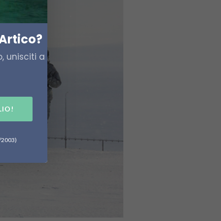
Artico?
 unisciti a
LIO!
6/2003)