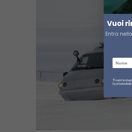
Vuoi r
Entra nell
Ti verrà man
Iscrivendoti 