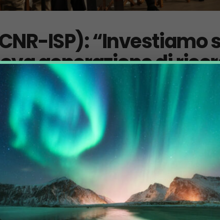
(CNR-ISP): “Investiamo 
ova generazione di ricerc
 del CNR, Carlo Barbante, su ambiente, attività di ricerca scientifica e possib
za edizione, durante il primo...