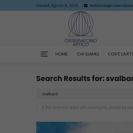
Giovedì, Agosto 6, 2026
redazione@osservatorioa
HOME
CHI SIAMO
COS’È L’AR
Search Results for: svalba
If this does not what you looking for, please try a