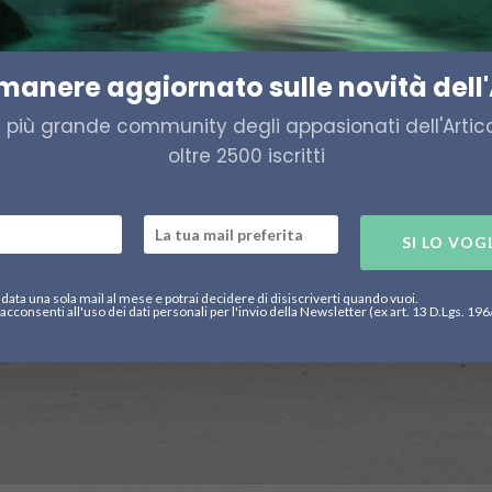
imanere aggiornato sulle novità dell'
a più grande community degli appasionati dell'Artico,
oltre 2500 iscritti
SI LO VOG
data una sola mail al mese e potrai decidere di disiscriverti quando vuoi.
acconsenti all'uso dei dati personali per l'invio della Newsletter (ex art. 13 D.Lgs. 19