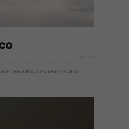
ico
1.47K
me l’India si affaccia al Grande Nord L'India,