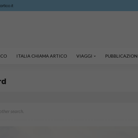
rtico.it
TICO
ITALIA CHIAMA ARTICO
VIAGGI
PUBBLICAZION
rd
nother search.