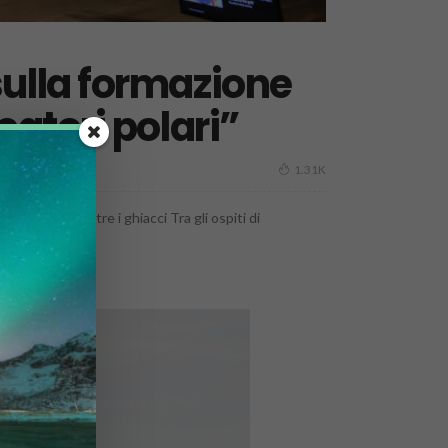
sulla formazione
atori polari”
1.31K
ili sviluppi. Oltre i ghiacci Tra gli ospiti di