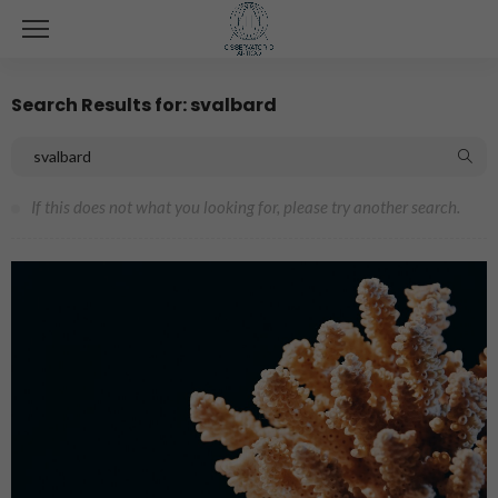
Search Results for: svalbard
If this does not what you looking for, please try another search.