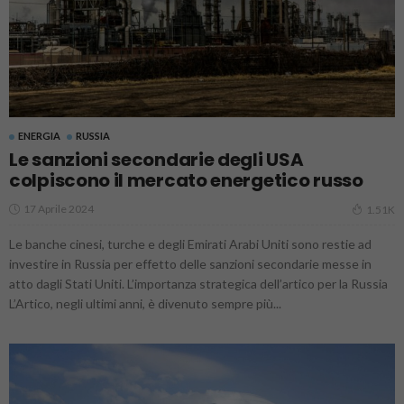
ENERGIA
RUSSIA
Le sanzioni secondarie degli USA
colpiscono il mercato energetico russo
17 Aprile 2024
1.51K
Le banche cinesi, turche e degli Emirati Arabi Uniti sono restie ad
investire in Russia per effetto delle sanzioni secondarie messe in
atto dagli Stati Uniti. L’importanza strategica dell’artico per la Russia
L’Artico, negli ultimi anni, è divenuto sempre più...