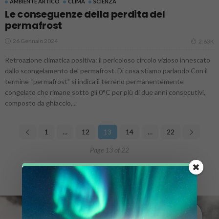
AMBIENTE ARTICO
CLIMA
SCIENZA
Le conseguenze della perdita del
permafrost
26 Gennaio 2024
2.63K
Retroazione climatica positiva: il pericoloso circolo vizioso innescato
dallo scongelamento del permafrost. Di cosa stiamo parlando Con il
termine “permafrost” si indica il terreno permanentemente
congelato che rimane sotto gli 0°C per più di due anni consecutivi,
composto da ghiaccio,...
1
…
12
13
14
…
22
Page 13 of 22