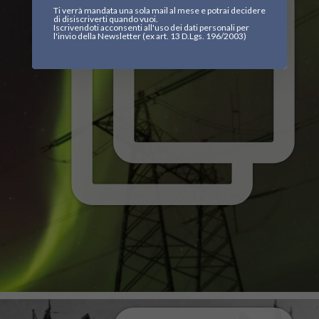
Ti verrà mandata una sola mail al mese e potrai decidere
di disiscriverti quando vuoi.
Iscrivendoti acconsenti all'uso dei dati personali per
l'invio della Newsletter (ex art. 13 D.Lgs. 196/2003)