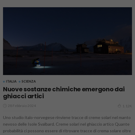
ITALIA
SCIENZA
Nuove sostanze chimiche emergono dai
ghiacci artici
28 Febbraio 2024
1.12K
Uno studio italo-norvegese rinviene tracce di creme solari nel manto
nevoso delle Isole Svalbard. Creme solari nel ghiaccio artico Quante
probabilità ci possono essere di ritrovare tracce di crema solare oltre