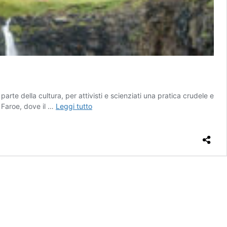
arte della cultura, per attivisti e scienziati una pratica crudele e
Grind,
e Faroe, dove il …
Leggi tutto
un
mare
di
sangue
alle
Isole
Faroe