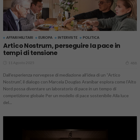
AFFARI MILITARI
EUROPA
INTERVISTE
POLITICA
Artico Nostrum, perseguire la pace in
tempi di tensione
11 Agosto 2025
488
Dall’esperienza norvegese di mediazione all’idea di un “Artico
Nostrum”, il dialogo con Marcela Douglas Aranibar esplora come l’Alto
Nord possa diventare un laboratorio di pace in un tempo di
competizione globale Per un modello di pace sostenibile Alla luce
del...