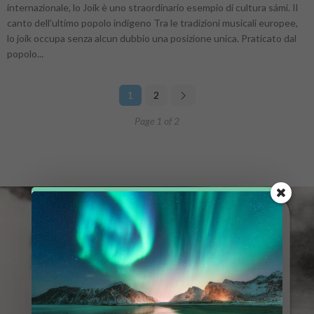
internazionale, lo Joik è uno straordinario esempio di cultura sámi. Il
canto dell'ultimo popolo indigeno Tra le tradizioni musicali europee,
lo joik occupa senza alcun dubbio una posizione unica. Praticato dal
popolo...
1
2
Page 1 of 2